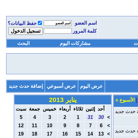
اسم العضو
حفظ البيانات؟
كلمة المرور
ت
مشاركات اليوم
البحث
عرض اليوم
عرض أسبوعي
إضافة حدث جديد
يناير 2013
الأسبوع
»
أحد
إثنين
ثلاثاء
أربعاء
خميس
جمعة
سبت
 حدث جديد
5
4
3
2
1
31
30
>
12
11
10
9
8
7
6
>
 حدث جديد
19
18
17
16
15
14
13
>