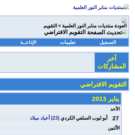
منتديات منابر النور العلمية
>
التقويم
التقويم الافتراضي
التسجيل
تعليمات
الإذاعــة
آخر
المشاركات
التقويم الافتراضي
يناير 2013
الأحد
27
أبو ايوب السلفي الكردي
(23) أعياد ميلاد
الأثنين