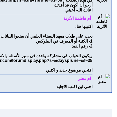
في هذه الصفحة :
isplay.php?s=&daysprune=&f=38
أرجو أن أكون قد أفدتك
اعانك الله أخيتي
أم فاطمة الأثرية
اكتبيها هنا:
يجب على طلاب معهد البيضاء العلمي أن يضعوا البيانات 
1- الكنية أو المعرف في البيلوكس
2- رقم القيد
ويكون الجواب في مشاركة واحدة في منبر الأسئلة والاس
oor.com/forumdisplay.php?s=&daysprune=&f=38
افتحي موضوع جديد و اكتبي
ام معتز
اختي اين اكتب الاجابة