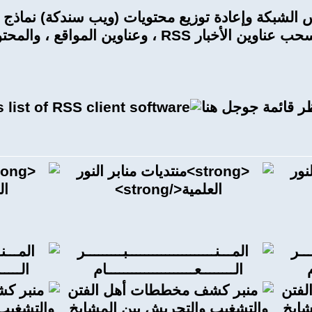
عة من أكس الشبكة وإعادة توزيع محتويات (ويب سندكة) نما
الأخبار والمدونات (بلوق)." أساسا ، تغذية آر إس إس هي من استضافت ملف XML الخاصة بك والتي تسح
هنا