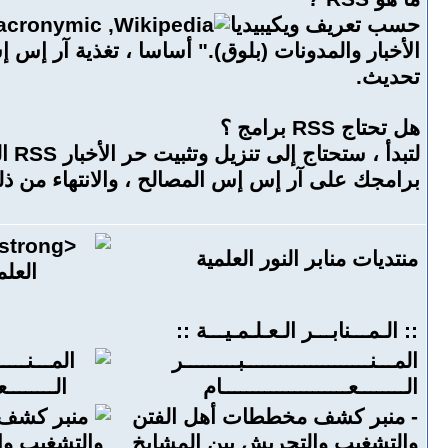
حسب تعريف
ويكيبيديا
تحديث.
هل تحتاج RSS برامج ؟
لتبدأ ، ستحتاج إلى تنزيل وتثبيت حر الأخبار RSS العميل. وتتوفر العديد من (البعض متصفح التمديد) ، انظر قائمة جوجل
برامجك على آر إس إس المصالح ، والانتهاء من ذل
منتديات منابر النور العلمية
:: الـمـــنابـــر الـعـلـمـيـــة ::
المـــنـــــــــــــــــــــبـــــــــر
الــــــــعـــــــــــــــــــــام
-
منبر كشف مخططات أهل الفتن
والتشغيب والتحريش بين المشايخ