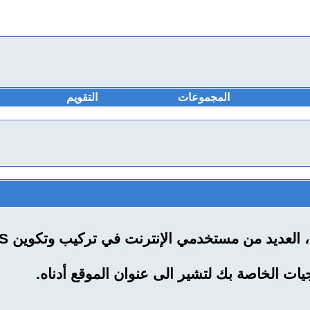
المجموعات
التقويم
 في تركيب وتكوين RSS لسحب RSS. أنه مثل وجود أنباء تسليمها إلى سطح مكتبك !