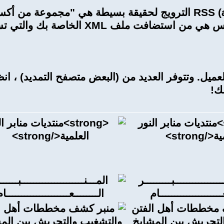
, RSS (acronymic الترويج لحقيقة بسيطة هي "مجمو
ك!