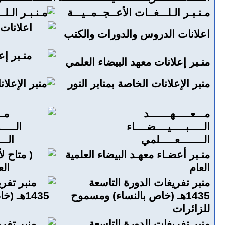
مـنـبـر الـلـــغــات الأعــجــمــيـــة
اعلانات الدروس والدورات والكتب
منـبر إعلانات معهد البيضاء العلمي
منبر الإعلانات الخاصة بمنابر النور
مـــعـــــهـــــــد
الـــــبـــــيــــضــــاء
الــــــــعـــــلمي
منـبر أعضـاء معهـد البيضاء العلمية
العام
منبر تفريغات الدورة التاسعة
1435هـ (خاص بالنساء) ومسموح
للزائرات
منبر تفريغات الدورة التاسعة