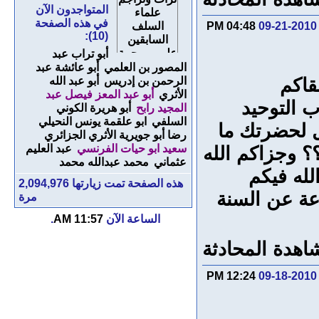
المتواجدون الآن
في هذه الصفحة
04:48 PM
09-21-2010
(10):
أبو تراب عبد
المصور بن العلمي
أبو عائشة عبد
قاكم
الرحمن بن إدريس
أبو عبد الله
الأثري
أبو عبد المعز فيصل عبد
عودةودعوة
 التوحيد
المجيد رابح
أبو هريرة الكوني
لعلم السلف
السلفي
ابو علقمة يونس النحيلي
رحمهم الله
 لحضرتك ما
رضا أبو جويرية الأثري الجزائري
؟ وجزاكم الله
سعيد ابو حيات الفرنسي
عبد العليم
عثماني
محمد عبدالله محمد
له فيكم
هذه الصفحة تمت زيارتها
2,094,976
عة عن السنة
مرة
الساعة الآن
11:57 AM
.
اهدة المحادثة
12:24 PM
09-18-2010