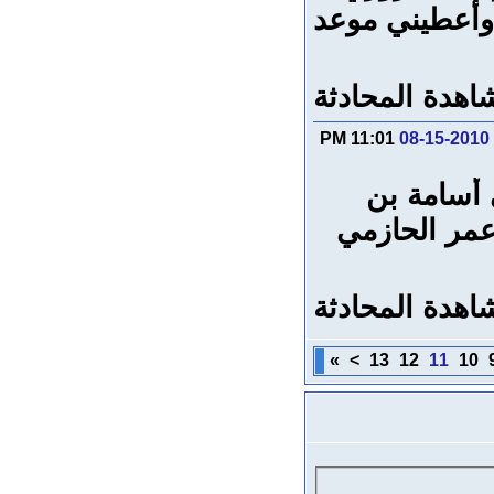
وأعطيني موعد
اهدة المحادثة
11:01 PM
08-15-2010
ي أسامة
بن
عمر الحازمي
اهدة المحادثة
»
>
13
12
11
10