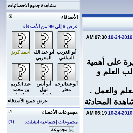
مشاهدة جميع الاحصائيات
الأصدقاء
عرض 6 إلى 99 من الأصدقاء
07:30 AM
10-24-2010
أبو الغريب
أبو عبد الله
أحمد كريز
السلفي
المغربي
يرة على أهمية
لب العلم و
أبوعبدالرحمن
أبو أنس
عبد الكريم
علم والعمل .
معتز
نبيل
بن محمد
القبائلي
بن اعراب
اهدة المحادثة
الجزائري
عرض جميع الأصدقاء
مجموعات الأعضاء
06:19 AM
10-24-2010
(1)
مجموعات إجتماعية انشئت: