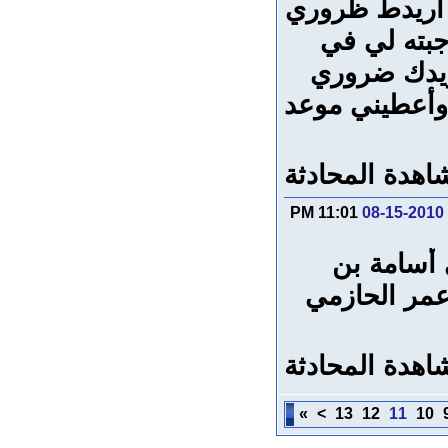
ا أريدط ظروري
بته لي في
ريدك ضروري
وأعطيني موعد
اهدة المحادثة
11:01 PM
08-15-2010
ي أسامة
بن
عمر الحازمي
اهدة المحادثة
»
>
13
12
11
10