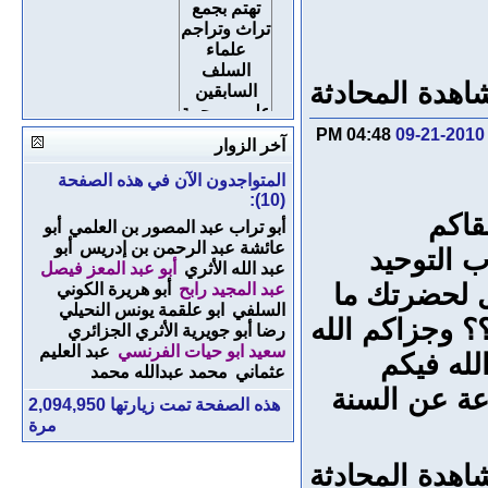
اهدة المحادثة
04:48 PM
09-21-2010
آخر الزوار
عودةودعوة
المتواجدون الآن في هذه الصفحة
لعلم السلف
(10):
قاكم
رحمهم الله
أبو تراب عبد المصور بن العلمي
أبو
عائشة عبد الرحمن بن إدريس
أبو
 التوحيد
عبد الله الأثري
أبو عبد المعز فيصل
 لحضرتك ما
عبد المجيد رابح
أبو هريرة الكوني
السلفي
ابو علقمة يونس النحيلي
؟ وجزاكم الله
رضا أبو جويرية الأثري الجزائري
سعيد ابو حيات الفرنسي
عبد العليم
له فيكم
عثماني
محمد عبدالله محمد
عة عن السنة
هذه الصفحة تمت زيارتها
2,094,950
مرة
اهدة المحادثة