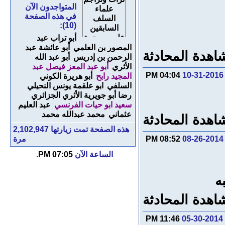
المتواجدون الآن
في هذه الصفحة
(10):
أبو تراب عبد
المصور بن العلمي
أبو عائشة عبد
اهدة المحادثة
الرحمن بن إدريس
أبو عبد الله
الأثري
أبو عبد المعز فيصل عبد
عودةودعوة
04:04 PM
10-31-2016
المجيد رابح
أبو هريرة الكوني
لعلم السلف
السلفي
ابو علقمة يونس النحيلي
رحمهم الله
رضا أبو جويرية الأثري الجزائري
سعيد ابو حيات الفرنسي
عبد العليم
عثماني
محمد عبدالله محمد
اهدة المحادثة
هذه الصفحة تمت زيارتها
2,102,947
08-26-2014
08:52 PM
مرة
الساعة الآن
07:05 PM
.
ه
اهدة المحادثة
11:46 PM
05-30-2014