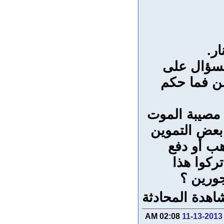
لسؤال على
لن فما حكم
ل مصيبة الموت
ة بعض التموين
هب أو دفع
تركوا هذا
جورين ؟
اهدة المحادثة
02:08 AM
11-13-2013