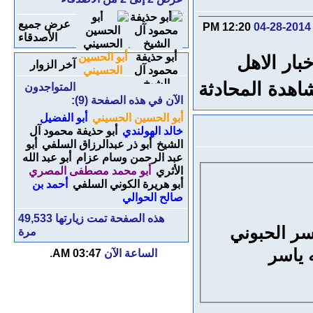
عرض جميع
12:20 PM
04-28-2014
الأصدقاء
أبو حذيفة
أبو الحسين
ار الاهل
آخر الزوار
محمود آل
الحسيني
الشيخ
اهدة المحادثة
المتواجدون
الآن في هذه الصفحة (9):
أبو الحسين الحسيني
أبو الفضيل
خالد الهولندي
أبو حذيفة محمود آل
الشيخ
أبو ذر عبدالرزاق السلفي
أبو
عبد الرحمن وسام عزام
أبو عبد الله
الأثري
أبو محمد مصطفى المصري
أبو هريرة الكوني السلفي
أحمد بن
صالح الحوالي
هذه الصفحة تمت زيارتها
49,533
سر الحبوني
مرة
 ياسر
الساعة الآن
03:47 AM
.