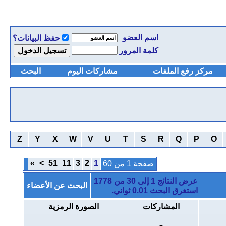
اسم العضو
حفظ البيانات؟
كلمة المرور
مركز رفع الملفات
مشاركات اليوم
البحث
Z
Y
X
W
V
U
T
S
R
Q
P
O
»
>
51
11
3
2
1
صفحة 1 من 60
عرض النتائج 1 إلى 30 من 1778
البحث عن الأعضاء
استغرق البحث
0.01
ثواني.
المشاركات
الصورة الرمزية