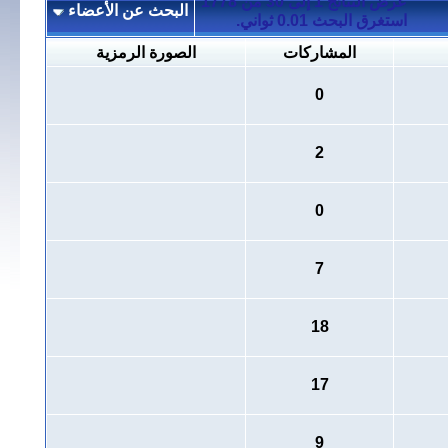
عرض النتائج 1 إلى 30 من 1778
البحث عن الأعضاء
استغرق البحث
0.01
ثواني.
المشاركات
الصورة الرمزية
0
2
0
7
18
17
9