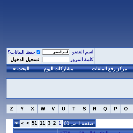
اسم العضو
حفظ البيانات؟
كلمة المرور
مركز رفع الملفات
مشاركات اليوم
البحث
Z
Y
X
W
V
U
T
S
R
Q
P
O
»
>
51
11
3
2
1
صفحة 1 من 60