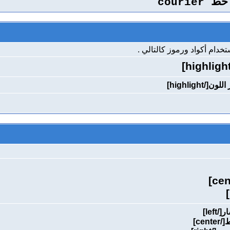
courie
ام أكواد ورموز كالتالي .