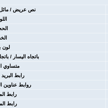
نص عريض / مائل 
اللو
الحج
الخ
لون ب
باتجاه اليسار / باتج
متساوي ا
رابط البريد 
روابط عناوين الموا
رابط ال
رابط الم