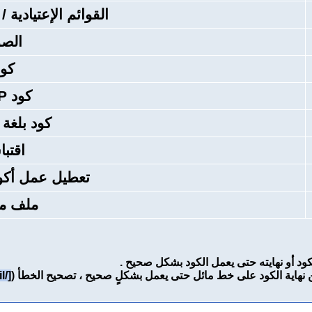
القوائم الإعتيادية /
الصو
كود
كود PHP
كود بلغة HTML
اقتب
تعطيل عمل أكواد ode
ملف م
الكود أو نهايته حتى يعمل الكود بشكل صحيح .
نهاية الكود على خط مائل حتى يعمل بشكلٍ صحيح ، تصحيح الخطأ (
[/email]