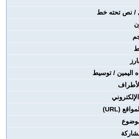
/ نص تحته خط
ن
م
ط
ارز
اه اليمين / توسيط
لأطراف
الإلكتروني
قع (URL)
موضوع
شاركة