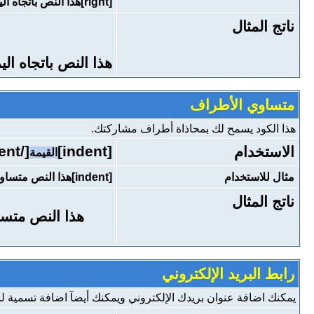
[right]هذا النص باتجاه اليمين[/right]
ناتج المثال
هذا النص باتجاه الي
متساوي الأطراف
هذا الكود يسمح لك بمحاذاة أطراف مشاركتك.
[/indent]
[indent]
الاستخدام
القيمة
مثال للاستخدام
[indent]هذا النص متساوي الأطراف[/indent]
ناتج المثال
هذا النص متس
رابط البريد الإلكتروني
يمكنك اضافة عنوان بريدك الإلكتروني ويمكنك أيضآ اضافة تسمية لبر