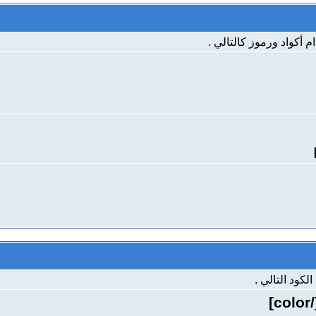
 أكواد ورموز كالتالي .
كود التالي .
[/co