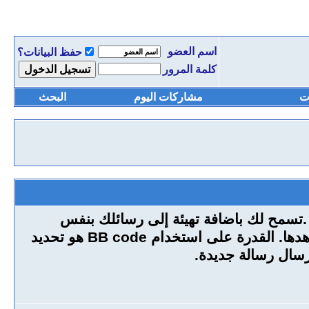
اسم العضو
حفظ البيانات؟
كلمة المرور
ت
مشاركات اليوم
البحث
تي تكون قد تعرفت عليها من قبل .تسمح لك باضافة تهيئة إلى رسائلك بنفس
طريقة لغة HTML ، ولكن لديها تركيب بسيط وهو ولن يتم ايقاف (كسر) النسق من الصفحات التي تشاهدها. القدرة على استخدام BB code هو تحديد
رسال رسالة جديدة.