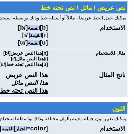
نص عريض / مائل / نص تحته خط
يمكنك جعل الخط عريضآ ، مائلاً أو أسفله خط وذلك بواسطة استخدام
[/b]
[b]
الاستخدام
القيمة
[/i]
[i]
القيمة
[/u]
[u]
القيمة
مثال للاستخدام
[b]هذا النص عريض[/b]
[i]هذا النص مائل[/i]
[u]هذا النص تحته خط[/u]
ناتج المثال
هذا النص عريض
هذا النص مائل
هذا النص تحته خط
اللون
يمكنك تغيير لون جملة معينه بألوان مختلفة وذلك بواسطة استخدام ال
lor]
]
[color=
الاستخدام
الخيار
القيمة