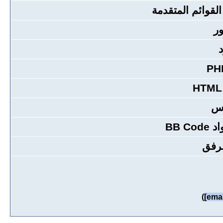
 القوائم المتقدمة
ر
اس
BB C
رفق
)