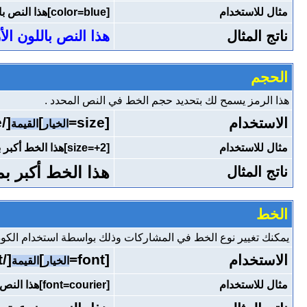
مثال للاستخدام
[color=blue]هذا النص باللون الأزرق[/color]
ناتج المثال
هذا النص باللون الأ
الحجم
هذا الرمز يسمح لك بتحديد حجم الخط في النص المحدد .
[/size]
]
[size=
الاستخدام
الخيار
القيمة
مثال للاستخدام
[size=+2]هذا الخط أكبر بمرتين عن الخط العادي[/size]
هذا الخط أكبر ب
ناتج المثال
الخط
يمكنك تغيير نوع الخط في المشاركات وذلك بواسطة استخدام الكود ا
[/font]
]
[font=
الاستخدام
الخيار
القيمة
مثال للاستخدام
[font=courier]هذا النص بنوعية خط courier[/font]