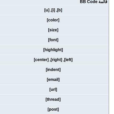
قائمة BB Code
[u]
,
[i]
,
[b]
[color]
[size]
[font]
[highlight]
[center]
,
[right]
,
[left]
[indent]
[email]
[url]
[thread]
[post]