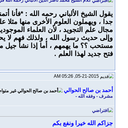
كلام الشيخ محمد ناصر الدين الالباني رحمه الله ف
يقول الشيخ الألباني رحمه الله : *فأنا أ
جدا ، ويهملون العلوم الأخرى منها مثلا 
مجال علم التجويد ، لأن العلماء الموجود
وإلى حديث رسول الله ، ولذلك فهم لا ي
مستحب ؟؟ ما يهمهم ، أما إذا نشأ جيل 
فتح جديد لهذا العلم .
05-21-2015, 05:26 AM
أحمد بن صالح الحوالي
مشرف - وفقه الله -
جزاكم الله خيرا ونفع بكم