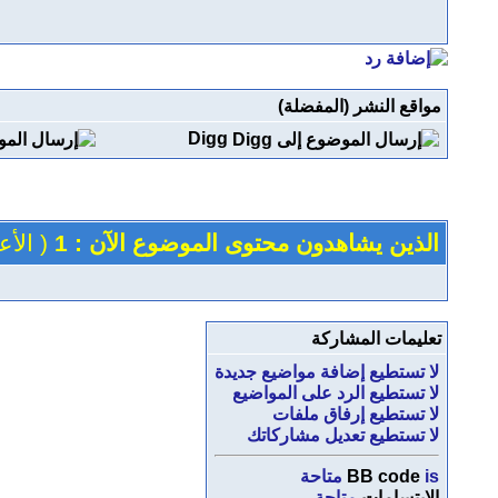
مواقع النشر (المفضلة)
Digg
الذين يشاهدون محتوى الموضوع الآن : 1
( الأعضاء 0 
تعليمات المشاركة
لا تستطيع
إضافة مواضيع جديدة
لا تستطيع
الرد على المواضيع
لا تستطيع
إرفاق ملفات
لا تستطيع
تعديل مشاركاتك
is
BB code
متاحة
الابتسامات
متاحة