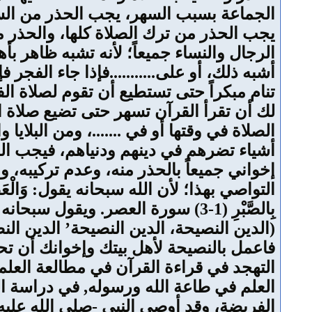
الجماعة بسبب السهر، يجب الحذر من السه
يجب الحذر من ترك الصلاة كلها، والحذر
الرجال والنساء جميعاً؛ لأنه تشبه ظاهر بأ
أشبه ذلك، أو على...........فإذا جاء الفج
تنام مبكراً حتى تستطيع أن تقوم لصلاة ال
لك أن تقرأ القرآن تسهر حتى تضيع صلاة
الصلاة في وقتها أو في .......، ومن البلا
أشياء تضرهم في دينهم ودنياهم، فيجب ال
إخواني جميعاً بالحذر منه، وعدم تركيبه، 
التواصي بهذا؛ لأن الله سبحانه يقول: وَالْعَصْرِ* إِنَّ 
(الدين النصيحة، الدين النصيحة’ الدين الن
فاعمل بالنصيحة لأهل بيتك وإخوانك أن تح
التهجد في قراءة القرآن في مطالعة العلم ف
العلم في طاعة الله ورسوله, في دراسة ا
الفريضة، وقد أوصى النبي -صلى الله عليه و