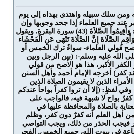
ه ومن سلك سبيله واهتدى بهداه إلى يوم
بر عند جميع العلماء إذا جحد وجوبها وإن
صلى، إذا جحد وجوبها كفر بإجماع المسلمين؛ لأنه مكذبٌ لله ولرسوله، الله يقول سبحانه: وَأَقِيمُواْ الصَّلاَةَ (43) سورة البقرة. ويقول
لبقرة. ويقول -جل وعلا-: وَأَقِمِ الصَّلَاةَ إِنَّ الصَّلَاةَ تَنْهَى عَنِ الْفَحْشَاء
 -في أصح قولي العلماء- سواءٌ ترك الخمس أو
ى الله عليه وسلم-: (بين الرجل وبين
لكفر الأكبر، هذا هو الأصح من قولي
 فقد كفر) أخرجه الإمام أحمد وأهل السنن
مراء الذين لا يقيمون الصلاة الذين
في لفظٍ: (إلا أن تروا كفراً بواحاً عندكم
كفرٌ بواح لا شبهة فيه، فالواجب على
عناية بالصلاة والمحافظة عليها في
من أهل العلم أنه كفرٌ دون كفر، وظلم
كبر فيجب الحذر من ذلك، ويجب التواصي
ماعة في بيوت الله، جميع الخمس, الفجر