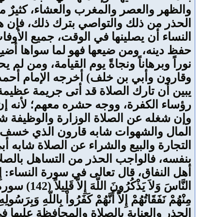
والظهر والعصر والمغرب والعشاء، كثيرٌ 
الحذر من ذلك والتواصي بترك ذلك، فإن ه
النساء أن يصلينها في الوقت، جميع الأو
حفظ دينه، ومن ضيعها فهو لما سواها أضيع
نوراً وبرهاناً ونجاةً يوم القيامة، ومن لم
وقارون وأبي بن خلف) أخرجه الإمام أحمد
يبين أن تارك الصلاة قد أتى جريمة عظيم
رؤساء الكفرة، ووجه حشره معهم؛ لأنه إن 
وإن شغله عن الصلاة الوزارة والوظيفة شا
المال والشهوات شابه قارون الذي خسف ال
التجارة والبيع والشراء عن الصلاة شابه أ
بنفسه، فالواجب الحذر من التساهل بالصلاة
أهل النفاق، قال تعالى في سورة النساء: إِنَّ الْمُنَافِق
النَّاسَ وَ
الحذر والعناية بالصلاة والمحافظة عليها 