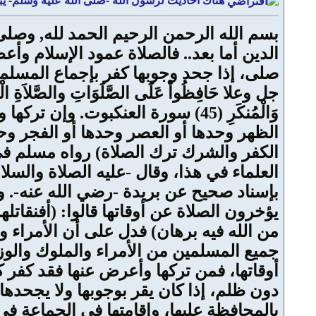
هناك أحاديث لرسول الله -صلى الله عليه وسلم- يبي
بسم الله الرحمن الرحيم الحمد لله, وصل
الدين أما بعد.. فالصلاة عمود الإسلام وأع
وَالْمُنكَرِ (45) سورة العنكبوت.
الظهر وحدها أو العصر وحدها أو الفجر وحد
الكفر والشرك ترك الصلاة) رواه مسلم في 
العلماء في هذا، وقال -عليه الصلاة والسلا
بإسناد صحيح عن بريدة -رضي الله عنه-. وس
يؤخرون الصلاة عن أوقاتها قالوا: (أفنقاتلهم
من الله فيه برهان) فدل على أن الأمراء وا
جميع المسلمين من الأمراء والملوك والوزر
أوقاتها، فمن تركها وأعرض عنها فقد كفر ك
دون ظلم، إذا كان يقر بوجوبها ولا يجحده
بالمحافظة عليها، وإقامتها في الجماعة ف