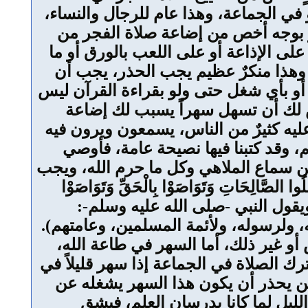
ي الجماعة، وهذا عام للرجال والنساء،
ر بوجه أخص من إضاعة صلاة الفجر من
 على الإذاعة أو على اللعب بالورق أو ما
ة, وهذا منكرٌ عظيم يجب الحذر، يجب أن
، أو بأي شغل حتى ولو بقراءة القرآن ليس
س لك أن تسهل سهراً يسبب لك إضاعة
 عليه كثيرٌ من الناس، يسمعون ويرون فيه
 وقد كتبنا فيها نصيحة عامة، فأوصي
 من سماع الملاهي وكل ما حرم الله، ويجب
لصَّالِحَاتِ وَتَوَاصَوْا بِالْحَقِّ وَتَوَاصَوْا
َتَعَاوَنُواْ عَلَى الْبرِّ وَالتَّقْوَى (2) سورة المائدة. ويقول النبي -صلى الله عليه وسلم-:
ه، ولرسوله، ولأئمة المسلمين، وعامتهم).
و غير ذلك، أما السهر في طاعة الله،
رك الصلاة في الجماعة إذا سهر قليلاً في
كن يحذر أن يكون هذا السهر يشغله عن
لليل لما كانا يدرسان العلم، فيشق