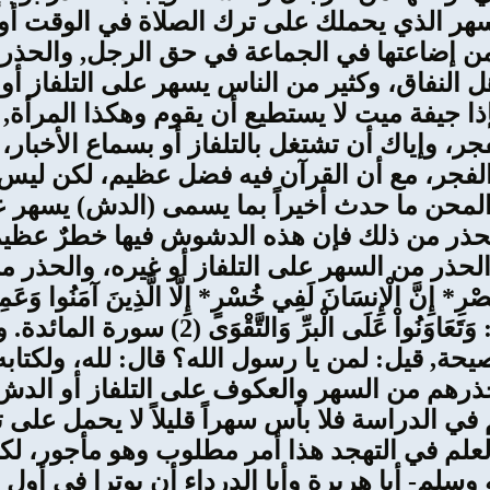
ر الذي يحملك على ترك الصلاة في الوقت أو ف
 من إضاعتها في الجماعة في حق الرجل, والحذ
هل النفاق، وكثير من الناس يسهر على التلفاز أو
ر فإذا جيفة ميت لا يستطيع أن يقوم وهكذا المرأ
فجر، وإياك أن تشتغل بالتلفاز أو بسماع الأخبار
 الفجر، مع أن القرآن فيه فضل عظيم، لكن لي
يا والمحن ما حدث أخيراً بما يسمى (الدش) يسهر
حذر من ذلك فإن هذه الدشوش فيها خطرٌ عظيم،
والحذر من السهر على التلفاز أو غيره، والحذر
الْإِنسَانَ لَفِي خُسْرٍ* إِلَّا الَّذِينَ آمَنُوا وَعَمِلُوا ا
بِالصَّبْرِ (1-3) سورة العصر. ويقول سبحانه: و
صيحة, قيل: لمن يا رسول الله؟ قال: لله، ولكتاب
ذرهم من السهر والعكوف على التلفاز أو الدش أ
ي الدراسة فلا بأس سهراً قليلاً لا يحمل على ت
لعلم في التهجد هذا أمر مطلوب وهو مأجور، ل
سلم- أبا هريرة وأبا الدرداء أن يوترا في أول ا