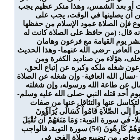
بيت أو بعد الشمس، وهذا منكر عظيم يجب
ن أن يصلينها في الوقت، يجب على
وع فإن الصلاة عمود الإسلام من حفظها
نه قال: (من حافظ على الصلاة كانت له
 وحشر يوم القيامة مع فرعون وهامان
ن العاص -رضي الله عنهما- وهذا الحديث
خلف، هؤلاء من صناديد الكفرة ومن
عون شغله ملكه وكبره عن إتباع الحق،
نسأل الله العافية- وإن شغله عن الصلاة
ال عن طاعة الله ورسوله، وإن شغلته
وم أحد قتله النبي -صلى الله عليه وسلم-
التكاسل عنها والتثاقل عنها من صفات
إِلَى الصَّلاَةِ قَامُواْ كُسَالَى يُرَآؤُونَ
ثة، وقال -جل وعلا- في سورة التوبة: وَمَا مَنَعَهُمْ أَن تُقْبَلَ
مِنْهُمْ نَفَقَاتُهُمْ إِلاَّ أَنَّهُمْ كَفَرُواْ بِاللّهِ وَبِرَسُولِهِ وَلاَ يَأْتُونَ الصَّلاَةَ إِلاَّ وَهُمْ كُسَالَى وَلاَ يُنفِقُونَ إِلاَّ وَهُمْ كَارِهُونَ (54) سورة التوبة. فالواجب
جهٍ خاص من تضييع صلاة الفجر في