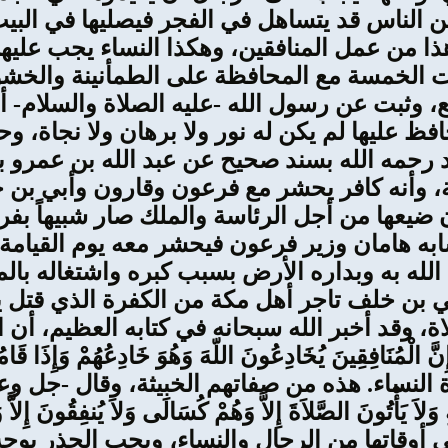
من الناس قد يتساهل في الفجر فيصليها في ال
ذا من عمل المنافقين، وهكذا النساء يجب عليه
فات الخمسة مع المحافظة على الطمأنينة والخش
، وثبت عن رسول الله -عليه الصلاة والسلام- أ
 يحافظ عليها لم يكن له نور ولا برهان ولا نجاة،
 رحمه الله بسند صحيح عن عبد الله بن عمرو ب
ة، وأنه كافر يحشر مع فرعون وقارون وأبي بن 
ضيعها من أجل الرئاسة والملك صار شبيهاً بفر
به هامان وزير فرعون فيحشر معه يوم القيامة -
له به وبداره الأرض بسبب كبره واشتغاله بالم
بي بن خلف تاجر أهل مكة من الكفرة الذي قتل ي
، وقد أخبر الله سبحانه في كتابه العظيم، أن 
ِينَ يُخَادِعُونَ اللّهَ وَهُوَ خَادِعُهُمْ وَإِذَا قَامُواْ 
لاَ يَذْكُرُونَ اللّهَ إِلاَّ قَلِيلاً (142) سورة النساء. هذه من صفاتهم الخبي
في أوقاتها من الرجال والنساء، ويجب الحذر بو