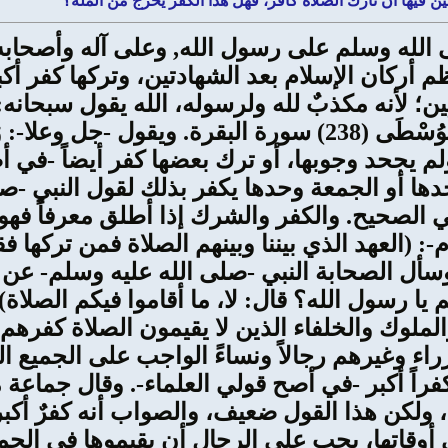
ن فيها أن تارك الصلاة كافر، فهل هذا الكفر يخرج من الملة؟
ى الله وسلم على رسول الله, وعلى آله وأصحاب
ظم أركان الإسلام بعد الشهادتين، وتركها كفر أك
جل وعلا حَافِظُواْ عَلَى الصَّلَوَاتِ والصَّلاَةِ الْوُسْطَى (238) سورة ا
 وإن تركها ولم يجحد وجوبها، أو ترك بعضها كفر أيضاً
ها أو الجمعة وحدها يكفر بذلك لقول النبي -صل
الصحيح. والكفر والشرك إذا أطلق معرفاً فهو ا
م-: (العهد الذي بيننا وبينهم الصلاة فمن تركها
أل الصحابة النبي -صلى الله عليه وسلم- عن الأ
 يا رسول الله؟ قال: لا، ما أقاموا فيكم الصلاة) و
لملوك والخلفاء الذين لا يقيمون الصلاة كفرهم 
اء وغيرهم رجالاً ونساءً الواجب على الجميع ال
فراً أكبر -في أصح قولي العلماء-. وقال جماعة 
ا، ولكن هذا القول ضعيف، والصواب أنه كفرٌ أ
ي أوقاتها، يجب على الرجال أن يقيموها في الج