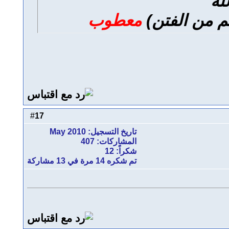
له
 من الفتن)
معطوب
17
#
تاريخ التسجيل: May 2010
المشاركات: 407
شكراً: 12
تم شكره 14 مرة في 13 مشاركة