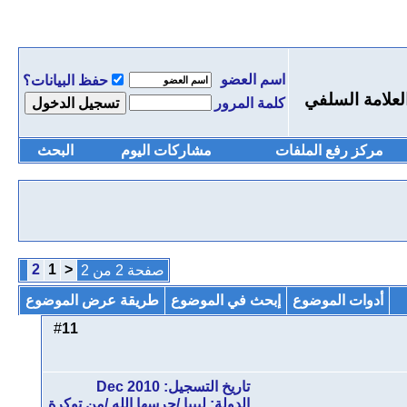
اسم العضو
حفظ البيانات؟
العلامة السلفي
كلمة المرور
مركز رفع الملفات
مشاركات اليوم
البحث
2
1
<
صفحة 2 من 2
أدوات الموضوع
إبحث في الموضوع
طريقة عرض الموضوع
11
#
تاريخ التسجيل: Dec 2010
الدولة: ليبيا /حرسها الله /من توكرة