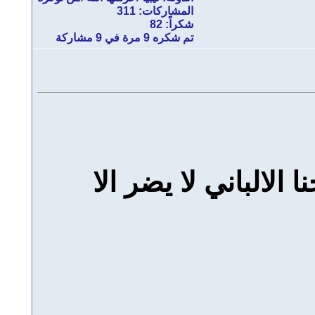
المشاركات: 311
شكراً: 82
تم شكره 9 مرة في 9 مشاركة
لالباني لا يضر الا