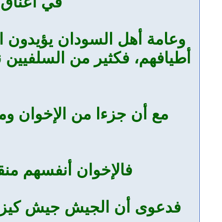
في أعناق ك
وعامة أهل السودان يؤيدون ا
أطيافهم، فكثير من السلفيين ن
مع أن جزءا من الإخوان وم
فالإخوان أنفسهم من
فدعوى أن الجيش جيش كيزان د