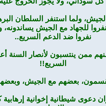
ل سوداني، ولا يجوز الخروج عليه و
لجيش، ولما استنفر السلطان البرها
فروا للجهاد مع الجيش يساندونه، 
نفروا ضد الدعم السريع..
نهم ممن ينتسبون لأنصار السنة أعل
السريع!!
قسمون، بعضهم مع الجيش، وبعضهم 
عوى شيطانية إخوانية إرهابية كاذب