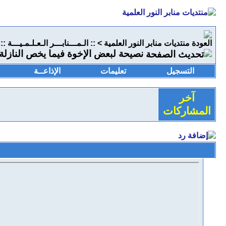
منتديات منابر النور العلمية
>
:: الـمـــنابـــر الـعـلـمـيـــة ::
نصيحة لبعض الإخوة فيما يخص النازلة 
التسجيل
تعليمات
الإذاعــة
آخر
المشاركات