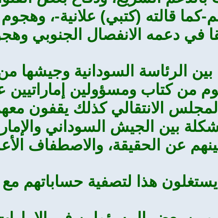
هم-كما قالته (كتبي) علانية-، وهج
 في دعمه الانفصال الجنوبي وهج
بين الرئاسة السودانية وجيشها من 
جوم من كتاب ومسؤولين إماراتيين
مجلس الانتقالي كذلك يقفون معهم
مشكلة بين الجيش السوداني والإمار
عينهم عن الحقيقة، والاصطفاف الأ
يستغلون هذا لتصفية حساباتهم مع ا
، ومن بعض المسؤولين في الإمارات