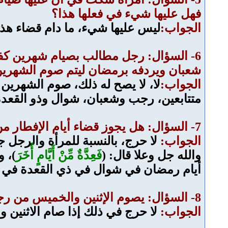
فهل عليها شيء في فعلها هذا؟
الجواب:
ليس عليها شيء، ما دام قضاء هذا 
6- السؤال: رجل مطالب بصيام شهرين كفا
شعبان ويردفه برمضان ليتم صوم الشهرين،
الجواب:
لا، لا يصح له ذلك، صوم الشهري
متتابعين، رجب وشعبان، شوال وذو القعدة
7- السؤال: هل يجوز قضاء أيام الإفطار من شهر رمضان في العشر الأيام الأخيرة من شعبان أو قبلها، بالنسبة للمرأة؟
الجواب:
لا حرج، بالنسبة للمرأة والرجل ج
والله جل وعلا قال: (
فَعِدَّةٌ مِّنْ أَيَّامٍ أُخَرَ
)، 
أيام رمضان في شوال في ذي القعدة في 
8- السؤال: يصوم الإثنين والخميس من رجب وشعبان، هل هذه بدعة أم صحيح؟
الجواب:
لا حرج في ذلك إذا صام الاثنين