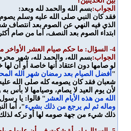
بين الحديثين؟
الجواب:
بسم الله والحمد لله وبعد:
فقد كان النبي صلى الله عليه وسلم يصوم 
الذي فيه النهي عن الصوم بعد انتصاف شعبا
ابتداء الصوم بعد النصف، أما من صام أكثر
4- السؤال: ما حكم صيام العشر الأواخر من ذي الحجة وصيام شهر محرم، وشهر شعبان كاملين؟ أفيدونا بارك الله فيكم؟
الجواب:
بسم الله، والحمد لله، شهر محر
لو صامها دون اعتقاد أنها خاصة أو أن لها
"
أفضل الصيام بعد رمضان شهر الله المح
شعبان فقد كان يصومه كله صلى الله عليه
لأن يوم العيد لا يصام، وصيامها لا بأس به
الله من هذه الأيام العشر
" قالوا: يا رسول 
وماله ثم لم يرجع من ذلك بشيء
"، أما ال
ذلك شيء من جهة صومه لها أو تركه لذلك
5- السؤال: امرأة شكت في أن عليها صيا