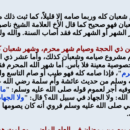
شعبان كله وربما صامه إلا قليلاً، كما ثبت ذل
ن فهو صحيح كما قال الأخ العلامة الشيخ ناصر ا
 الشهر أو الشهر كله فقد أصاب السنة. والله ول
م مشروع صيامه وشعبان كذلك، وأما عشر ذي الح
 خصوصية معينة فلا بأس. أما شهر الله المحرم 
رم
"، فإذا صامه كله فهو طيب أو صام التاسع و
 وسلم من حديث عائشة وأم سلمة رضي الله عنه
 وفيه أجر لعموم قوله صلى الله عليه وسلم: "
ما
الله: ولا الجهاد في سبيل الله؟ قال: "
ولا الجها
نبي صلى الله عليه وسلم فروي أنه كان يصومها
.
م يوم من رمضان في العام الماضي، وصامت هذا 