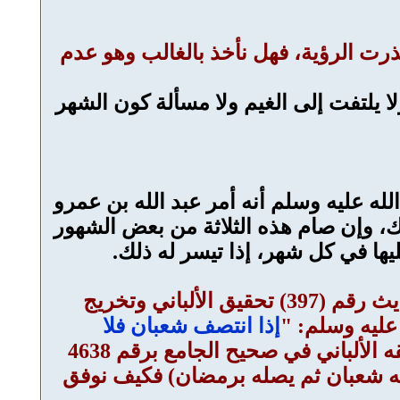
رت الرؤية، فهل نأخذ بالغالب وهو عدم
لا يلتفت إلى الغيم ولا مسألة كون الشهر
له عليه وسلم أنه أمر عبد الله بن عمرو
لك، وإن صام هذه الثلاثة من بعض الشهور
ليها في كل شهر، إذا تيسر له ذلك.
3- السؤال: الأخ: ع. ع. ض. من الرياض يقول في سؤاله: لقد قرأت في صحيح الجامع الحديث رقم (397) تحقيق الألباني وتخريج
إذا انتصف شعبان فلا
". ويوجد حديث آخر خرجه السيوطي برقم 8757، صحيح، وحققه الألباني في صحيح الجامع برقم 4638
مه شعبان ثم يصله برمضان) فكيف نوفق