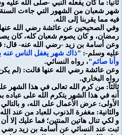
ثانياً: ما كان يفعله النبي -صلى الله علي
شهر شعبان من الشهور التي جاءت السنة بتع
فيه مما يقربنا إلى الله.
وفي الصحيحين عن عائشة رضي الله عنها ق
رمضان، و كان يصوم شعبان كله، كان يصوم 
وعن أسامة بن زيد -رضي الله عنه- قال: 
عليه وسلم-: "
ذاك شهر يغفل الناس عنه ب
وأنا صائم
"، رواه النسائي.
وعن عائشة رضي الله عنها قالت: (لم يكن 
رواه البخاري.
ثالثاً: من كرم الله تعالى في هذا الشهر على
أنه في هذا الشهر يتكرم الله على عباده ب
الأولى: عرض الأعمال على الله، و بالتالي ق
والثانية: مغفرة الذنوب للعباد من عند الله 
و لكي تنال هاتين المنتين؛ فما عليك إلا أن
ثبت عند النسائي عن أسامة بن زيد رضي ا