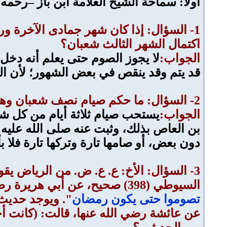
أولا: سماحة الشيخ العلامة ابن باز –رحمه ا
1- السؤال: إذا كان شهر جمادى الآخرة 
اكتمال الشهر الثالث شعبان؟
الجواب:
لا يجوز الصوم حتى يعلم أنه دخل ا
قد يتم وقد ينقص في بعض الشهور؛ لأن الع
2- السؤال: ما حكم صيام نصف شعبان وهي الأيام (13- 14 – 15)؟
الجواب:
يستحب صيام ثلاثة أيام من كل شهر
بن العاص بذلك، وثبت عنه صلى الله عليه و
دون بعض، أو صامها تارة وتركها تارة فلا ب
السيوطي (398) صحيح، عن أبي هريرة رضي الله عنه، أنه قال: قال رسول الله صلى الله عليه وسلم: "
تصوموا حتى يكون رمضان
عن عائشة رضي الله عنها، قالت: (كانت أ