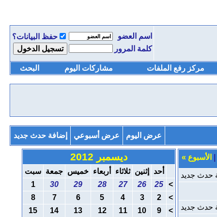
اسم العضو
حفظ البيانات؟
كلمة المرور
مركز رفع الملفات
مشاركات اليوم
البحث
عرض اليوم
عرض أسبوعي
إضافة حدث جديد
ديسمبر 2012
الأسبوع
»
أحد
إثنين
ثلاثاء
أربعاء
خميس
جمعة
سبت
 حدث جديد
1
30
29
28
27
26
25
>
8
7
6
5
4
3
2
>
 حدث جديد
15
14
13
12
11
10
9
>