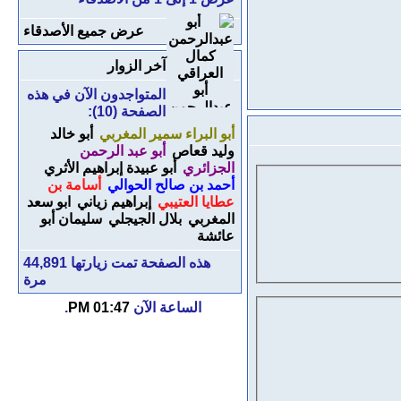
عرض جميع الأصدقاء
آخر الزوار
أبو
المتواجدون الآن في هذه
عبدالرحمن
الصفحة (10):
كمال
أبو البراء سمير المغربي
أبو خالد
العراقي
وليد قعاص
أبو عبد الرحمن
الجزائري
أبو عبيدة إبراهيم الأثري
أحمد بن صالح الحوالي
أسامة بن
عطايا العتيبي
إبراهيم زياني
ابو سعد
المغربي
بلال الجيجلي
سليمان أبو
عائشة
هذه الصفحة تمت زيارتها
44,891
مرة
الساعة الآن
01:47 PM
.