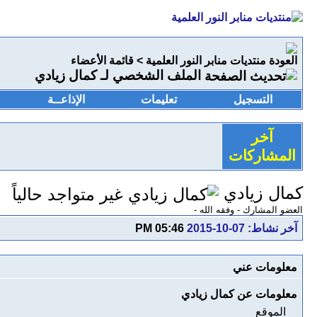
منتديات منابر النور العلمية
>
قائمة الأعضاء
الملف الشخصي لـ كمال زيادي
التسجيل
تعليمات
الإذاعــة
آخر
المشاركات
كمال زيادي
العضو المشارك - وفقه الله -
آخر نشاط:
07-10-2015
05:46 PM
معلومات عني
معلومات عن كمال زيادي
الموقع