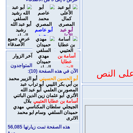
أبو عبد الله
أبو عبد
أبو عاصم
رشيد
الأعلى
محمد
السلفي
عرض جميع
كمال
المصري
الأصدقاء
المصرى
أسامة بن
مهدي
آخر الزوار
عطايا
حميدان
المتواجدون
العتيبي
السلفي
على النص
الآن في هذه الصفحة (10):
أبو الحسين الحسيني
أبو الزبير محمد
بن أبي بكر الليبي
أبو تراب عبد
المصور بن العلمي
أبو عبد الله
الأثري
أبو عثمان زين الدين الباتني
أسامة بن عطايا العتيبي
بلال
الجيجلي
سلطان المكناسي
مهدي
حميدان السلفي
وسام ابو محمد
الاثرى
هذه الصفحة تمت زيارتها
56,085
مرة