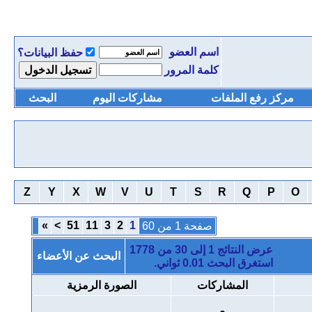
اسم العضو
حفظ البيانات؟
كلمة المرور
مركز رفع الملفات
مشاركات اليوم
البحث
Z
Y
X
W
V
U
T
S
R
Q
P
O
»
>
51
11
3
2
1
صفحة 1 من 60
عرض النتائج 1 إلى 30 من 1778
البحث عن الأعضاء
استغرق البحث
0.01
ثواني.
المشاركات
الصورة الرمزية