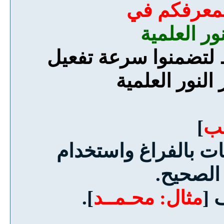
لمعرفكم في
ور العلمية
ط لتضمنوا سرعة تفعيل
النور العلمية
قب
]
ات بالفراغ واستخدام
الصحيح.
مثال: محـمــد
].