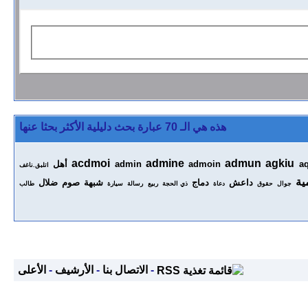
هذه هي الـ 70 عبارة بحث دليلية الأكثر بحثا عنها
acdmoi
admine
admun
agkiu
a
admoin
admin
أهل
اتلبق.ناغف
ية
داعش
دماج
شبهة
صوم
ضلال
جوال
حقوق
دعاة
ذي الحجة
ربيع
رسالة
سيارة
طالب
-
الاتصال بنا
-
الأرشيف
-
الأعلى