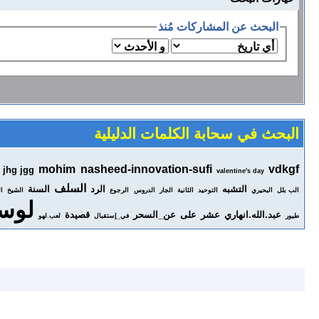
البحث عن المشاركات مُنذ
البحث في سحابة الكلمات الدليلية
mohim
nasheed-innovation-sufi
vdkgf
jhg jgg
valentine's day
السلف
التشبه
الرد
السنة
الب بلل
البحيري
التوحيد
الثانية
الجار
الدروس
الرجوع
الشيخ
ا
لوس
عبد.الله.انهاري
عشر
على
عن_السحر
قصيدة
طيور
في_إستقبال
لعب.لهو