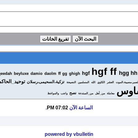
hgf ff
hgg hh
hgf
qeedah
beyluxe
damio
daolm
ff gg
ghigh
توحيد_الحاكم
تزكية،السحيمى،رسلان
لصبر،مصيبة،الموت
العشر
الكاوي
الله
المسلمين
النصيحة
اوس
نصح
معاملة
من_أهل
من_المبتدعة
واجب
والمواعظ
الساعة الآن
07:02 PM
.
powered by vbulletin