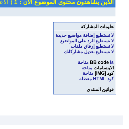
الذين يشاهدون محتوى الموضوع الآن : 1
( الأعضاء 0 
تعليمات المشاركة
لا تستطيع
إضافة مواضيع جديدة
لا تستطيع
الرد على المواضيع
لا تستطيع
إرفاق ملفات
لا تستطيع
تعديل مشاركاتك
is
BB code
متاحة
الابتسامات
متاحة
كود [IMG]
متاحة
كود HTML
معطلة
قوانين المنتدى