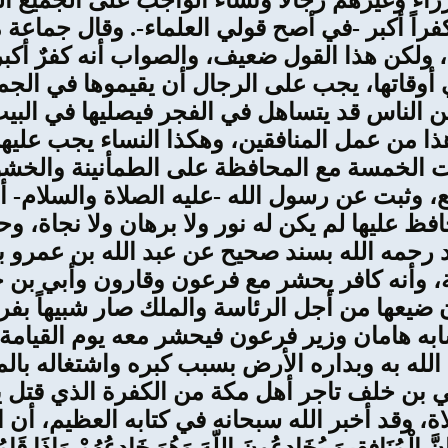
اء وغيرهم رجالاً ونساءً الواجب على الجميع ال
فراً أكبر -في أصح قولي العلماء-. وقال جماعة 
ا، ولكن هذا القول ضعيف، والصواب أنه كفرٌ أ
ي أوقاتها، يجب على الرجال أن يقيموها في الج
من الناس قد يتساهل في الفجر فيصليها في ال
ذا من عمل المنافقين، وهكذا النساء يجب عليه
فات الخمسة مع المحافظة على الطمأنينة والخش
، وثبت عن رسول الله -عليه الصلاة والسلام- أ
 يحافظ عليها لم يكن له نور ولا برهان ولا نجاة،
 رحمه الله بسند صحيح عن عبد الله بن عمرو ب
ة، وأنه كافر يحشر مع فرعون وقارون وأبي بن 
ضيعها من أجل الرئاسة والملك صار شبيهاً بفر
به هامان وزير فرعون فيحشر معه يوم القيامة -
له به وبداره الأرض بسبب كبره واشتغاله بالم
بي بن خلف تاجر أهل مكة من الكفرة الذي قتل ي
، وقد أخبر الله سبحانه في كتابه العظيم، أن 