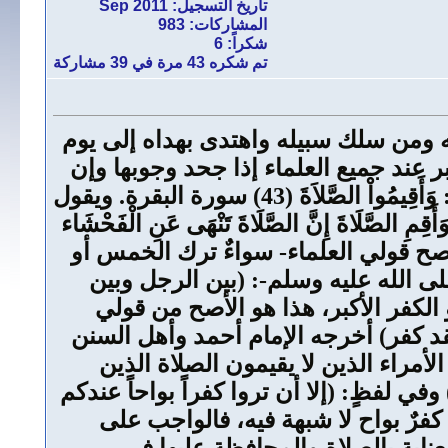
تاريخ التسجيل: Sep 2011
المشاركات: 983
شكراً: 6
تم شكره 43 مرة في 39 مشاركة
ه ومن سلك سبيله واهتدى بهداه إلى يوم
بر عند جميع العلماء إذا جحد وجوبها وإن
صلى، إذا جحد وجوبها كفر بإجماع المسلمين؛ لأنه مكذبٌ لله ولرسوله، الله يقول سبحانه: وَأَقِيمُواْ الصَّلاَةَ (43) سورة البقرة. ويقول
لبقرة. ويقول -جل وعلا-: وَأَقِمِ الصَّلَاةَ إِنَّ الصَّلَاةَ تَنْهَى عَنِ الْفَحْشَاء
 -في أصح قولي العلماء- سواءٌ ترك الخمس أو
ى الله عليه وسلم-: (بين الرجل وبين
لكفر الأكبر، هذا هو الأصح من قولي
 فقد كفر) أخرجه الإمام أحمد وأهل السنن
مراء الذين لا يقيمون الصلاة الذين
في لفظٍ: (إلا أن تروا كفراً بواحاً عندكم
كفرٌ بواح لا شبهة فيه، فالواجب على