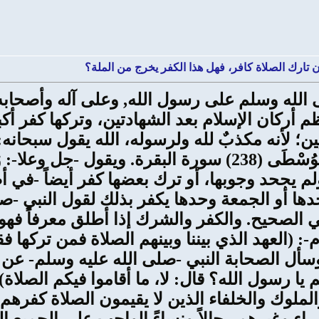
ن تارك الصلاة كافر، فهل هذا الكفر يخرج من الملة؟
ى الله وسلم على رسول الله, وعلى آله وأصحاب
ظم أركان الإسلام بعد الشهادتين، وتركها كفر أك
جل وعلا حَافِظُواْ عَلَى الصَّلَوَاتِ والصَّلاَةِ الْوُسْطَى (238) سورة ا
 وإن تركها ولم يجحد وجوبها، أو ترك بعضها كفر أيضاً
ها أو الجمعة وحدها يكفر بذلك لقول النبي -صل
الصحيح. والكفر والشرك إذا أطلق معرفاً فهو ا
م-: (العهد الذي بيننا وبينهم الصلاة فمن تركها
أل الصحابة النبي -صلى الله عليه وسلم- عن الأ
 يا رسول الله؟ قال: لا، ما أقاموا فيكم الصلاة) و
لملوك والخلفاء الذين لا يقيمون الصلاة كفرهم 