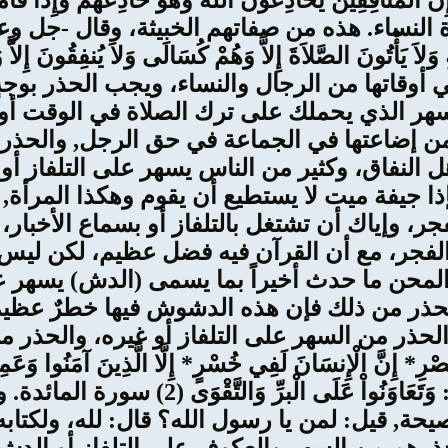
ِينَ يُخَادِعُونَ اللّهَ وَهُوَ خَادِعُهُمْ وَإِذَا قَامُواْ 
لاَ يَذْكُرُونَ اللّهَ إِلاَّ قَلِيلاً (142) سورة النساء. هذه من صفاتهم الخبي
في أوقاتها من الرجال والنساء، ويجب الحذر بو
ر الذي يحملك على ترك الصلاة في الوقت أو ف
 من إضاعتها في الجماعة في حق الرجل, والحذ
هل النفاق، وكثير من الناس يسهر على التلفاز أو
ر فإذا جيفة ميت لا يستطيع أن يقوم وهكذا المرأ
فجر، وإياك أن تشتغل بالتلفاز أو بسماع الأخبار
 الفجر، مع أن القرآن فيه فضل عظيم، لكن لي
يا والمحن ما حدث أخيراً بما يسمى (الدش) يسهر
حذر من ذلك فإن هذه الدشوش فيها خطرٌ عظيم،
والحذر من السهر على التلفاز أو غيره، والحذر
الْإِنسَانَ لَفِي خُسْرٍ* إِلَّا الَّذِينَ آمَنُوا وَعَمِلُوا ا
بِالصَّبْرِ (1-3) سورة العصر. ويقول سبحانه: و
صيحة, قيل: لمن يا رسول الله؟ قال: لله، ولكتاب