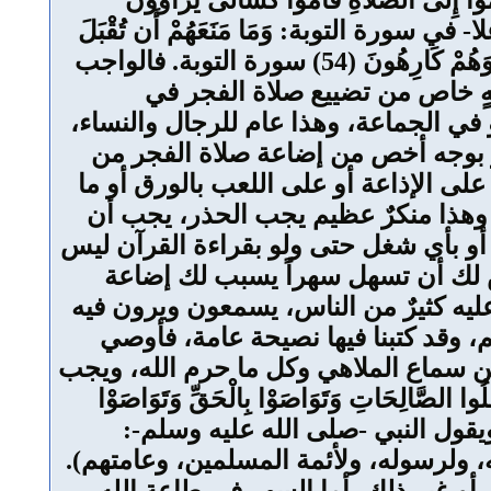
إِلَى الصَّلاَةِ قَامُواْ كُسَالَى يُرَآؤُونَ
ثة، وقال -جل وعلا- في سورة التوبة: وَمَا مَنَعَهُمْ أَن تُقْبَلَ
مِنْهُمْ نَفَقَاتُهُمْ إِلاَّ أَنَّهُمْ كَفَرُواْ بِاللّهِ وَبِرَسُولِهِ وَلاَ يَأْتُونَ الصَّلاَةَ إِلاَّ وَهُمْ كُسَالَى وَلاَ يُنفِقُونَ إِلاَّ وَهُمْ كَارِهُونَ (54) سورة التوبة. فالواجب
جهٍ خاص من تضييع صلاة الفجر في
ي الجماعة، وهذا عام للرجال والنساء،
ر بوجه أخص من إضاعة صلاة الفجر من
 على الإذاعة أو على اللعب بالورق أو ما
ة, وهذا منكرٌ عظيم يجب الحذر، يجب أن
، أو بأي شغل حتى ولو بقراءة القرآن ليس
س لك أن تسهل سهراً يسبب لك إضاعة
 عليه كثيرٌ من الناس، يسمعون ويرون فيه
 وقد كتبنا فيها نصيحة عامة، فأوصي
 من سماع الملاهي وكل ما حرم الله، ويجب
لصَّالِحَاتِ وَتَوَاصَوْا بِالْحَقِّ وَتَوَاصَوْا
َتَعَاوَنُواْ عَلَى الْبرِّ وَالتَّقْوَى (2) سورة المائدة. ويقول النبي -صلى الله عليه وسلم-:
ه، ولرسوله، ولأئمة المسلمين، وعامتهم).