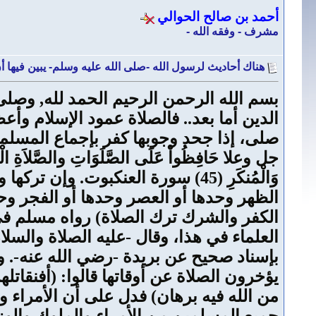
أحمد بن صالح الحوالي
مشرف - وفقه الله -
هناك أحاديث لرسول الله -صلى الله عليه وسلم- يبين فيها أ
بسم الله الرحمن الرحيم الحمد لله, وصل
الدين أما بعد.. فالصلاة عمود الإسلام وأع
وَالْمُنكَرِ (45) سورة العنكبوت.
الظهر وحدها أو العصر وحدها أو الفجر وحد
الكفر والشرك ترك الصلاة) رواه مسلم في 
العلماء في هذا، وقال -عليه الصلاة والسلا
بإسناد صحيح عن بريدة -رضي الله عنه-. وس
يؤخرون الصلاة عن أوقاتها قالوا: (أفنقاتلهم
من الله فيه برهان) فدل على أن الأمراء وا