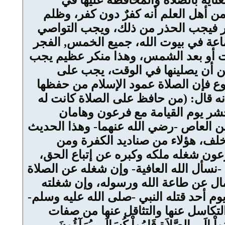
عناية بالصلاة والمحافظة عليها في
من أهل العلم أنه كفرٌ دون كفر، وظلم
كبر فيجب الحذر من ذلك، ويجب التواصي
ماعة في بيوت الله، جميع الخمس, الفجر
بيت أو بعد الشمس، وهذا منكر عظيم يجب
ن أن يصلينها في الوقت، يجب على
وع فإن الصلاة عمود الإسلام من حفظها
نه قال: (من حافظ على الصلاة كانت له
 وحشر يوم القيامة مع فرعون وهامان
ن العاص -رضي الله عنهما- وهذا الحديث
خلف، هؤلاء من صناديد الكفرة ومن
عون شغله ملكه وكبره عن إتباع الحق،
نسأل الله العافية- وإن شغله عن الصلاة
ال عن طاعة الله ورسوله، وإن شغلته
وم أحد قتله النبي -صلى الله عليه وسلم-
التكاسل عنها والتثاقل عنها من صفات