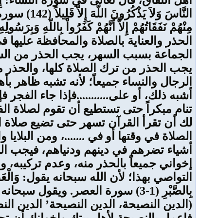
أهل النفاق، قال تعالى في سورة النساء: إِنَّ الْمُنَافِق
النَّاسَ وَ
الحذر والعناية بالصلاة والمحافظة عليها 
الجماعة بسبب السهر، يجب الحذر من السه
يجب الحذر من ترك الصلاة كلها، والحذر
الرجال والنساء جميعاً؛ لأنه تشبه ظاهر بأ
أشبه ذلك، أو على...........فإذا جاء الفج
تنام مبكراً حتى تستطيع أن تقوم لصلاة ال
لك أن تقرأ القرآن تسهر حتى تضيع صلاة
الصلاة في وقتها أو في .......، ومن البلا
أشياء تضرهم في دينهم ودنياهم، فيجب ال
إخواني جميعاً بالحذر منه، وعدم تركيبه، 
التواصي بهذا؛ لأن الله سبحانه يقول: وَالْعَصْرِ* إِنَّ 
(الدين النصيحة، الدين النصيحة’ الدين الن