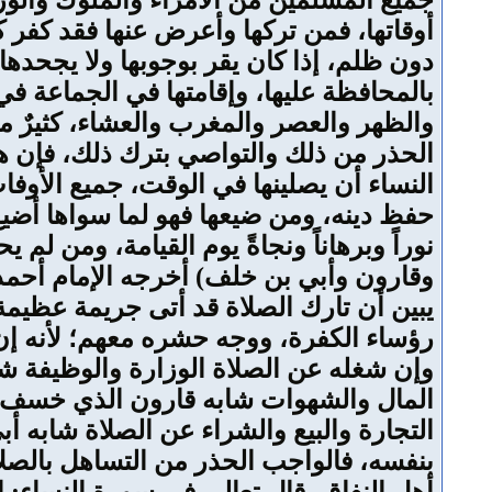
جميع المسلمين من الأمراء والملوك والوزر
أوقاتها، فمن تركها وأعرض عنها فقد كفر ك
دون ظلم، إذا كان يقر بوجوبها ولا يجحده
بالمحافظة عليها، وإقامتها في الجماعة ف
والظهر والعصر والمغرب والعشاء، كثيرٌ 
الحذر من ذلك والتواصي بترك ذلك، فإن ه
النساء أن يصلينها في الوقت، جميع الأو
حفظ دينه، ومن ضيعها فهو لما سواها أضيع
نوراً وبرهاناً ونجاةً يوم القيامة، ومن لم
وقارون وأبي بن خلف) أخرجه الإمام أحمد
يبين أن تارك الصلاة قد أتى جريمة عظيم
رؤساء الكفرة، ووجه حشره معهم؛ لأنه إن 
وإن شغله عن الصلاة الوزارة والوظيفة شا
المال والشهوات شابه قارون الذي خسف ال
التجارة والبيع والشراء عن الصلاة شابه أ
بنفسه، فالواجب الحذر من التساهل بالصلاة