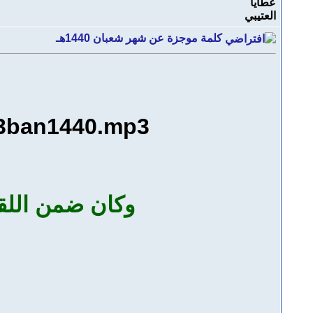
كلمة موجزة عن شهر شعبان 1440هـ
a3ban1440.mp3
وكان ضمن اللقاء ال