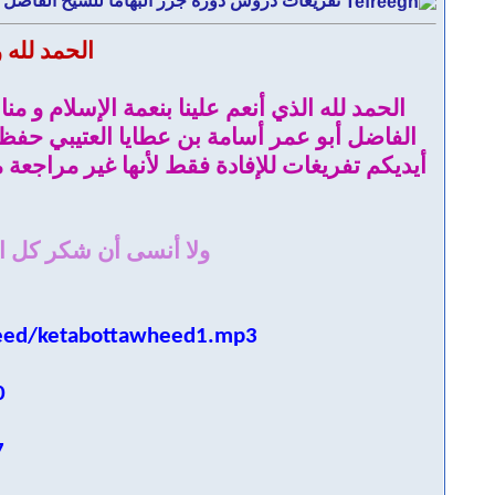
تفريغات دروس دورة جزر البهاما للشيخ الفاضل أ
الحمد لله 
الحمد لله الذي أنعم علينا بنعمة الإسلام و م
الفاضل أبو عمر أسامة بن عطايا العتيبي حفظه 
أيديكم تفريغات للإفادة فقط لأنها غير مراجعة
و
لا أنسى أن شكر كل ال
eed/ketabottawheed1.mp3
0
7