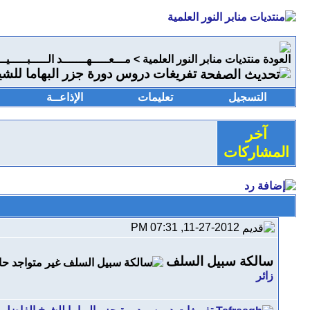
منتديات منابر النور العلمية
>
مـــعـــــهـــــــد الـــــبـــــيـ
تفريغات دروس دورة جزر البهاما للشيخ
التسجيل
تعليمات
الإذاعــة
آخر
المشاركات
11-27-2012, 07:31 PM
سالكة سبيل السلف
زائر