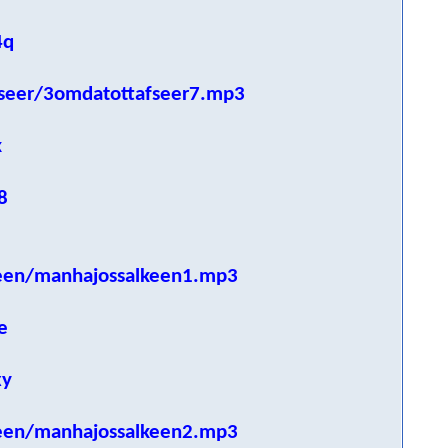
4q
seer/3omdatottafseer7.mp3
k
8
een/manhajossalkeen1.mp3
e
xy
een/manhajossalkeen2.mp3