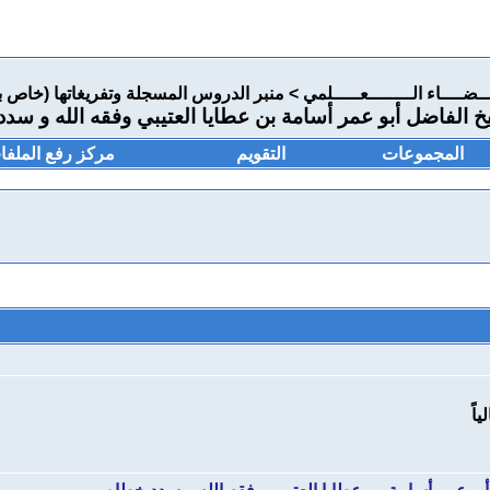
ـــضــــاء الــــــــعـــــلمي
>
منبر الدروس المسجلة وتفريغاتها (خاص ب
 الفاضل أبو عمر أسامة بن عطايا العتيبي وفقه الله و سد
المجموعات
التقويم
مركز رفع الملفا