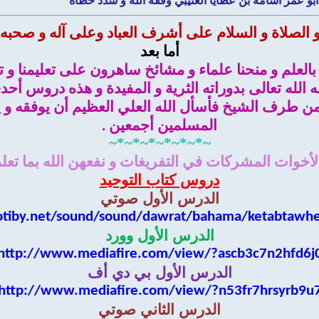
بو عمر أسامة بن عطايا العتيبي وفقه الله و سدد خطاه
و الصلاة و السلام على أشرف العباد وعلى آله و صحبه 
أما بعد
نا بالعلم و منحنا علماء و مشائخ ساهرون على تعليمنا و 
الله تعالى بدوراته الثرية و المفيدة و هذه دروس أحدى 
 من طرف الشيخ فأسأل الله العلي العظيم أن يوفقه و ي
المسلمين أجمعين .
~*~*~*~*~*~*~
أخوات المشركات في التفريغات و نفعهن الله بما تعل
دروس كتاب التوحيد
الدرس الأول صوتي
otiby.net/sound/sound/dawrat/bahama/ketabtawh
الدرس الأول وورد
http://www.mediafire.com/view/?ascb3c7n2hfd6j
الدرس الأول بي دي أف
http://www.mediafire.com/view/?n53fr7hrsyrb9u
الدرس الثاني صوتي