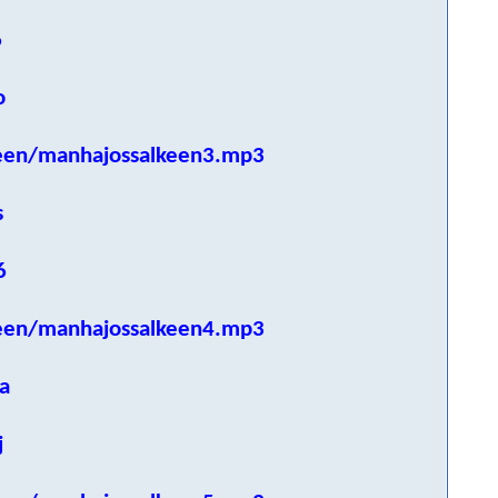
6
o
een/manhajossalkeen3.mp3
s
6
een/manhajossalkeen4.mp3
a
j