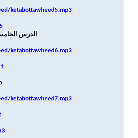
eed/ketabottawheed5.mp3
5
الدرس الخام
eed/ketabottawheed6.mp3
a1
o
eed/ketabottawheed7.mp3
t
m3