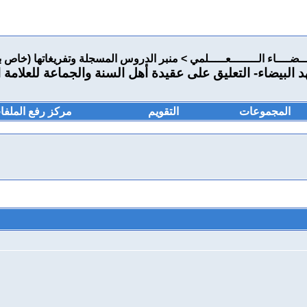
ـــضــــاء الــــــــعـــــلمي
>
منبر الدروس المسجلة وتفريغاتها (خاص ب
 البيضاء- التعليق على عقيدة أهل السنة والجماعة للعلامة ال
المجموعات
التقويم
مركز رفع الملفا