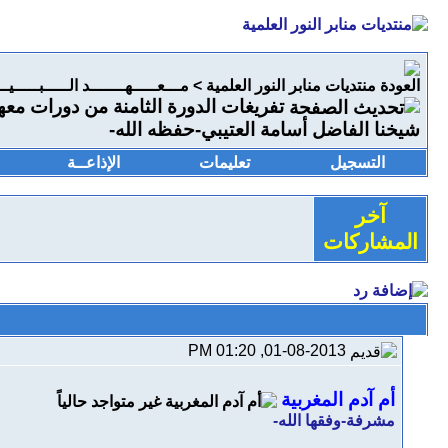
منتديات منابر النور العلمية
>
مـــعـــــهـــــــد الـــــبـــــيـ
تفريغات الدورة الثامنة من دورات معهد
شيخنا الفاضل أسامة العتيبي-حفظه الله-
التسجيل
تعليمات
الإذاعــة
آخر
المشاركات
01-08-2013, 01:20 PM
أم آدم المغربية
مشرفة-وفقها الله-