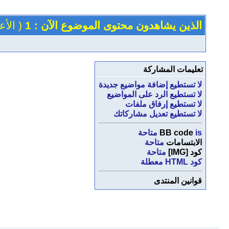
الذين يشاهدون محتوى الموضوع الآن : 1
( الأعضاء 0 
تعليمات المشاركة
لا تستطيع
إضافة مواضيع جديدة
لا تستطيع
الرد على المواضيع
لا تستطيع
إرفاق ملفات
لا تستطيع
تعديل مشاركاتك
is
BB code
متاحة
الابتسامات
متاحة
كود [IMG]
متاحة
كود HTML
معطلة
قوانين المنتدى