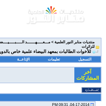
منتديات منابر النور العلمية
>
مـــعـــــهـــــــد الـــــبـــــيــــض
للزائرات
للأخوات الطالبات بمعهد البيضاء علمية خاص بالدور
التسجيل
تعليمات
الإذاعــة
آخر
المشاركات
04-17-2014, 09:31 PM