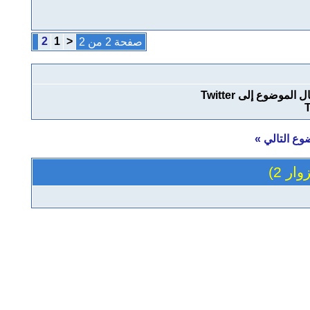
2
1
<
صفحة 2 من 2
T
وع التالي
»