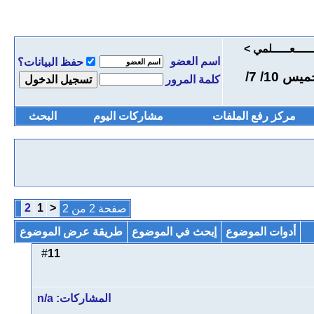
ــــــعـــــلمي
>
اسم العضو
حفظ البيانات؟
هنا توضع الأسئلة التي ستعرض في لقاء اليوم الخميس ‏10/ 7/
كلمة المرور
مركز رفع الملفات
مشاركات اليوم
البحث
2
1
<
صفحة 2 من 2
أدوات الموضوع
إبحث في الموضوع
طريقة عرض الموضوع
11
#
المشاركات: n/a