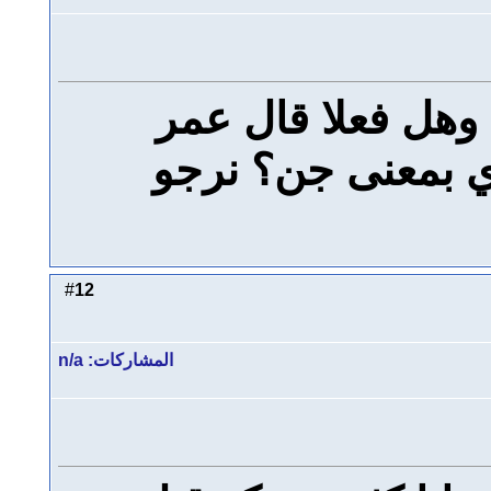
هل فعلا قال عمر
أي بمعنى جن؟ نرجو
12
#
المشاركات: n/a