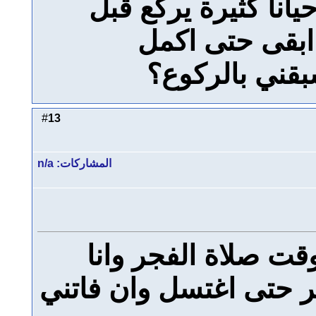
انا كثيرة يركع قبل
 ابقى حتى اكمل
قني بالركوع؟
13
#
المشاركات: n/a
 صلاة الفجر وانا
ر حتى اغتسل وان فاتني