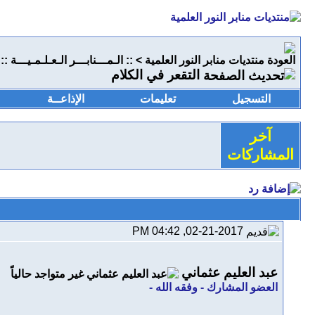
منتديات منابر النور العلمية
>
:: الـمـــنابـــر الـعـلـمـيـــة ::
التقعر في الكلام
التسجيل
تعليمات
الإذاعــة
آخر
المشاركات
02-21-2017, 04:42 PM
عبد العليم عثماني
العضو المشارك - وفقه الله -