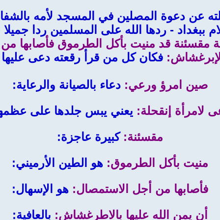
ه عن دعوة المصلين في المسجد لأمه بالشفاء 
م ببغداد - ردها الله على المسلمين ردا جميل
 مقسئنة قد منيت بأكل الطرموق فأصابها من أج
إبرغشاش:
فكان كل من قرأ رقعته دعى عليها و
صين امرؤ ورعي:
دعاء بالصيانة والرعاية:
ى لامرأة إنقحلة:
يعني يبس جلدها على عظمها
مقسئنة:
كبيرة عاجزة:
منيت بأكل الطرموق:
هو الطين الأرميني:
فأصابها من أجل الاستمصال:
هو الإسهال:
أن يمن الله عليها بالاطرغشاش:
بالعافية: