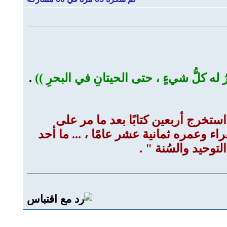
ُ له كلُّ شيءٍ ، حتى الحيتانِ في البحرِ ))
.
 استخرج أربعين كتابًا بعد ما مر على
ء وعمره ثمانية عشر عامًا ، ... ما أحد
توحيد والسُنة " .