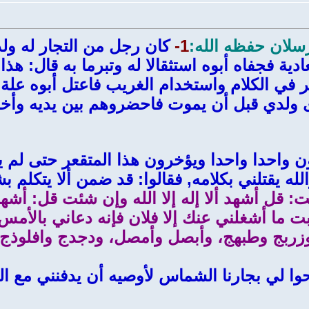
سلان حفظه الله:
1-
كان رجل من التجار له ولد
ية فجفاه أبوه استثقالا له وتبرما به قال: هذا 
عر في الكلام واستخدام الغريب فاعتل أبوه ع
 ولدي قبل أن يموت فاحضروهم بين يديه وأخر 
احدا واحدا ويؤخرون هذا المتقعر حتى لم يب
والله يقتلني بكلامه, فقالوا: قد ضمن ألا يتكل
: قل أشهد ألا إله إلا الله وإن شئت قل: أشهد أن
 أبت ما أشغلني عنك إلا فلان فإنه دعاني بال
زربج وطبهج، وأبصل وأمصل، ودجدج وافلوذج 
حوا لي بجارنا الشماس لأوصيه أن يدفنني مع ا