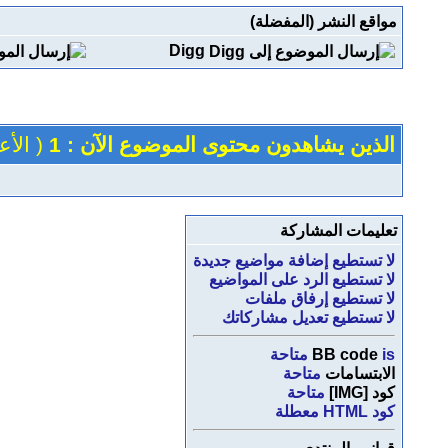
مواقع النشر (المفضلة)
Digg
الذين يشاهدون محتوى الموضوع الآن : 1
( الأعضاء 0 
تعليمات المشاركة
لا تستطيع
إضافة مواضيع جديدة
لا تستطيع
الرد على المواضيع
لا تستطيع
إرفاق ملفات
لا تستطيع
تعديل مشاركاتك
is
BB code
متاحة
الابتسامات
متاحة
كود [IMG]
متاحة
كود HTML
معطلة