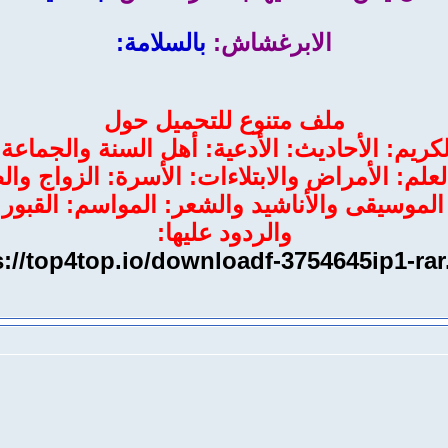
الابرغشاش:
بالسلامة:
ملف متنوع للتحميل حول
لكريم: الأحاديث: الأدعية: أهل السنة والجماع
العلم: الأمراض والابتلاءات: الأسرة: الزواج وا
: الموسيقى والأناشيد والشعر: المواسم: القبور
والردود عليها:
s://top4top.io/downloadf-3754645ip1-rar