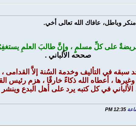
منكر وباطل، عافاك الله تعالى أخي.
ريضةٌ على كلِّ مسلمٍ ، وإِنَّ طالبَ العلمِ يستغفِر
صححه الألباني .
د سبقه في التأليف وخدمة السُنة إلاَّ القدامى ،
رها ، أعطاه الله ذكاءً خارقًا ، هزم رئيس القرا
الألباني في كل كتبه يرد على أهل البدع وينشر ال
12:35 PM