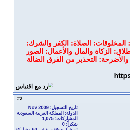
ة: المخلوقات: الصلاة: الكفر والشرك:
لطلاق: الزكاة والمال والأعمال: الصور
 والأضرحة: التحذير من الفرق الضالة
http
2
#
تاريخ التسجيل: Nov 2009
الدولة: المملكة العربية السعودية
المشاركات: 1,075
شكراً: 0
تم شكره 65 مرة في 60 مشاركة