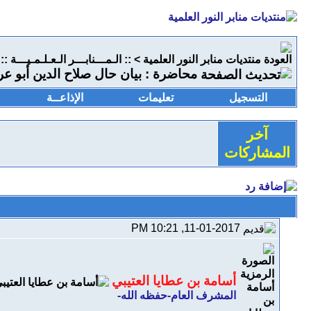
منتديات منابر النور العلمية
>
:: الـمـــنابـــر الـعـلـمـيـــة ::
محاضرة : بيان حال صلاح الدين أبو عرفة وما ع
التسجيل
تعليمات
الإذاعــة
آخر
المشاركات
11-01-2017, 10:21 PM
أسامة بن عطايا العتيبي
المشرف العام-حفظه الله-