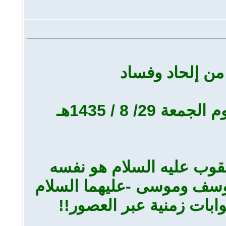
من إلحاد وفساد
/ 8 / 1435هـ
يعقوب عليه السلام هو نفسه
يوسف وموسى -عليهما السلام
ابات زمنية عبر العصور!!