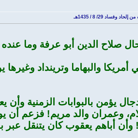
فساد 29/ 8 / 1435هـ
ال صلاح الدين أبو عرفة وما عنده 
ا والبهاما وترينداد وغيرها يوم الجمعة 29
جال يؤمن بالبوابات الزمنية وأن 
م، وعمران والد مريم! فزعم أن 
 وأن أباهم يعقوب كان يتنقل عبر بو