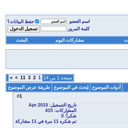
اسم العضو
حفظ البيانات؟
كلمة المرور
ت
مشاركات اليوم
البحث
»
>
11
3
2
1
صفحة 1 من 14
أدوات الموضوع
إبحث في الموضوع
طريقة عرض الموضوع
1
#
تاريخ التسجيل: Apr 2010
المشاركات: 415
شكراً: 0
تم شكره 11 مرة في 11 مشاركة