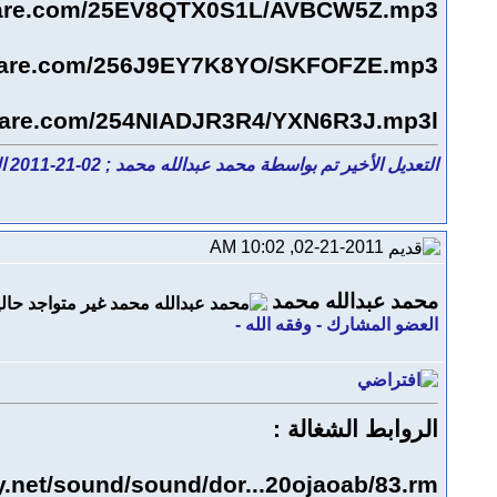
share.com/25EV8QTX0S1L/AVBCW5Z.mp3
ishare.com/256J9EY7K8YO/SKFOFZE.mp3
ishare.com/254NIADJR3R4/YXN6R3J.mp3
l]
التعديل الأخير تم بواسطة محمد عبدالله محمد ; 02-21-2011 الساعة
02-21-2011, 10:02 AM
محمد عبدالله محمد
العضو المشارك - وفقه الله -
الروابط الشغالة :
y.net/sound/sound/dor...20ojaoab/83.rm