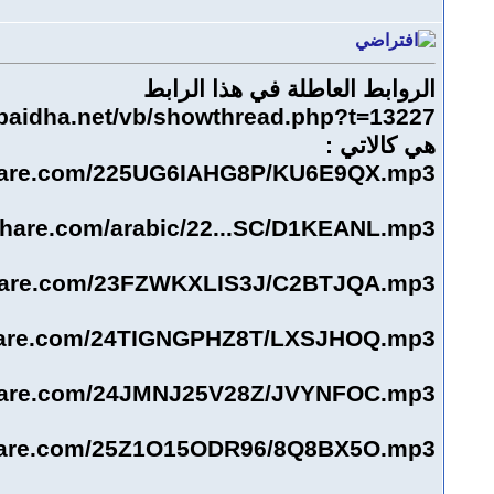
الروابط العاطلة في هذا الرابط
lbaidha.net/vb/showthread.php?t=13227
هي كالاتي :
ishare.com/225UG6IAHG8P/KU6E9QX.mp3
ishare.com/arabic/22...SC/D1KEANL.mp3
ishare.com/23FZWKXLIS3J/C2BTJQA.mp3
share.com/24TIGNGPHZ8T/LXSJHOQ.mp3
ishare.com/24JMNJ25V28Z/JVYNFOC.mp3
ishare.com/25Z1O15ODR96/8Q8BX5O.mp3