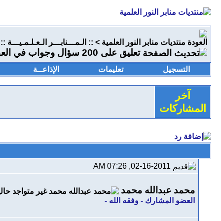
منتديات منابر النور العلمية
>
:: الـمـــنابـــر الـعـلـمـيـــة ::
تعليق على 200 سؤال وجواب في العقيدة للحافظ الحكمي رحمه الله
التسجيل
تعليمات
الإذاعــة
آخر
المشاركات
02-16-2011, 07:26 AM
محمد عبدالله محمد
العضو المشارك - وفقه الله -