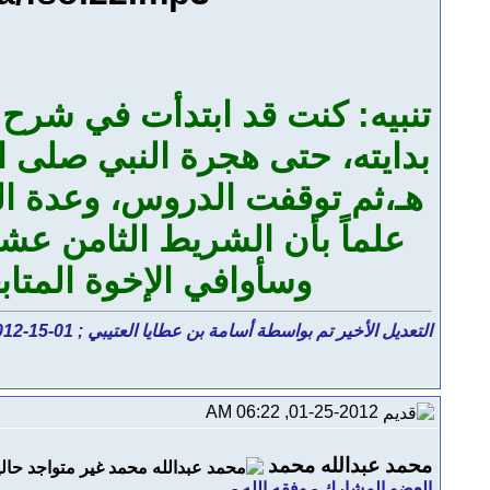
هـ،ثم توقفت الدروس، وعدة ال
علماً بأن الشريط الثامن عشر 
وسأوافي الإخوة المتا
التعديل الأخير تم بواسطة أسامة بن عطايا العتيبي ; 01-15-2012 الساعة
01-25-2012, 06:22 AM
محمد عبدالله محمد
العضو المشارك - وفقه الله -