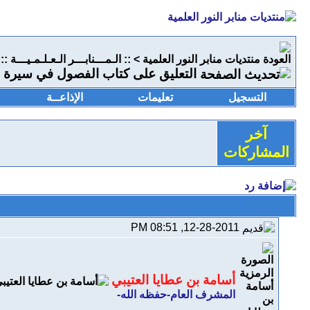
منتديات منابر النور العلمية
>
:: الـمـــنابـــر الـعـلـمـيـــة ::
التعليق على كتاب الفصول في سيرة 
التسجيل
تعليمات
الإذاعــة
آخر
المشاركات
12-28-2011, 08:51 PM
أسامة بن عطايا العتيبي
المشرف العام-حفظه الله-