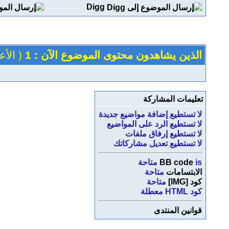
Digg
الذين يشاهدون محتوى الموضوع الآن : 1
( الأعضاء 0 
تعليمات المشاركة
لا تستطيع
إضافة مواضيع جديدة
لا تستطيع
الرد على المواضيع
لا تستطيع
إرفاق ملفات
لا تستطيع
تعديل مشاركاتك
is
BB code
متاحة
الابتسامات
متاحة
كود [IMG]
متاحة
كود HTML
معطلة
قوانين المنتدى