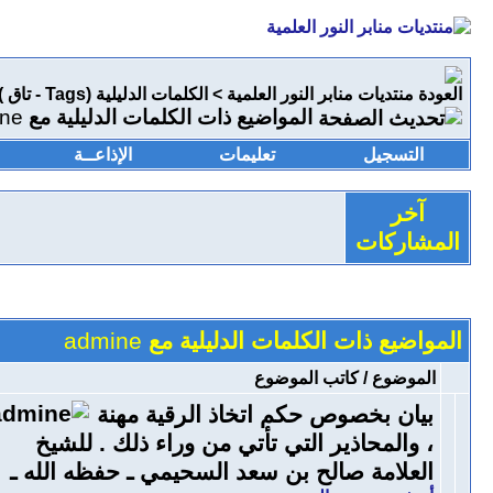
منتديات منابر النور العلمية
>
الكلمات الدليلية (Tags - تاق )
المواضيع ذات الكلمات الدليلية مع
ne
التسجيل
تعليمات
الإذاعــة
آخر
المشاركات
المواضيع ذات الكلمات الدليلية مع
admine
الموضوع / كاتب الموضوع
بيان بخصوص حكم اتخاذ الرقية مهنة
، والمحاذير التي تأتي من وراء ذلك . للشيخ
العلامة صالح بن سعد السحيمي ـ حفظه الله ـ