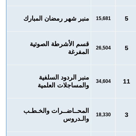
5
منبر شهر رمضان المبارك
15,681
قسم الأشرطة الصوتية
5
26,504
المفرغة
منبر الردود السلفية
11
34,604
والمساجلات العلمية
المحــاضــرات والخـطـب
3
18,330
والـدروس