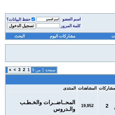
اسم العضو
حفظ البيانات؟
كلمة المرور
ت
مشاركات اليوم
البحث
»
>
3
2
1
صفحة 1 من 9
شاركات
المشاهدات
المنتدى
المحــاضــرات والخـطـب
2
19,952
والـدروس