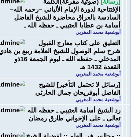
[رسالة]
(صوتية مفرغة)الكلمة
الإفتتاحية لدورة الإمام الألباني –رحمه الله–
السادسة بالعراق محاضرة للشيخ الفاضل
أسامة بن عطايا العتيبي ـ حفظه الله ـ
أبوشعبة محمد المغربي
التعليق على كتاب معارج القبول
شرح سلم الوصول للشيخ العلامة ربيع بن هادي
المدخلي ـ حفظه الله ـ ليوم الجمعة 16ذو
القعدة 1432 هـ
أبوشعبة محمد المغربي
[رسائل لا تحتمل التأخير] للشيخ
الفاضل أبوفريحان جمال الحارثي
أبوشعبة محمد المغربي
رد الشيخ أسامة العتيبي ـ حفظه الله
تعالى ـ على الإخواني طارق رمضان
أبوشعبة محمد المغربي
:: مجالس في العلم :: لفضيلة الشيخ