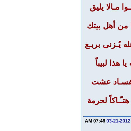
ا مـالا يليق
ا من أهل بيتك
 يُـزنى بربـع
 هذا لبيباً
 الفسـاد عشت
تـّـاكاً لحرمة
07:46 AM
03-21-2012