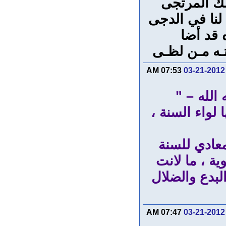
لك المرتجى
لنا في الدجى
ه قد أضا
متـه مـن لظـى
07:53 AM
03-21-2012
الله – "
لواء السنة ،
معادي للسنة
ية ، ما لانت
لبدع والضلال
07:47 AM
03-21-2012