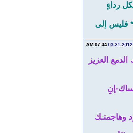
ل رداءٍ
 فليس إلى
07:44 AM
03-21-2012
لدمع العزيز
ساك-إنِ
ود وهاجمتـك