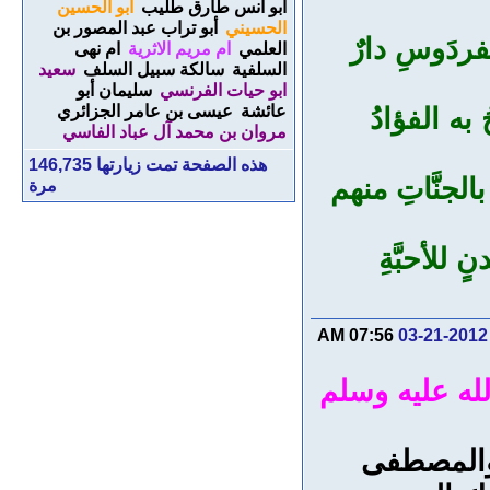
أبو أنس طارق طليب
أبو الحسين
الحسيني
أبو تراب عبد المصور بن
الفردَوسِ دارٌ
العلمي
ام مريم الاثرية
ام نهى
السلفية
سالكة سبيل السلف
سعيد
ابو حيات الفرنسي
سليمان أبو
 به الفؤادُ
عائشة
عيسى بن عامر الجزائري
مروان بن محمد آل عباد الفاسي
هذه الصفحة تمت زيارتها
146,735
الجنَّاتِ منهم
مرة
ٍ للأحبَّةِ
07:56 AM
03-21-2012
له عليه وسلم
ِ والمصطفى