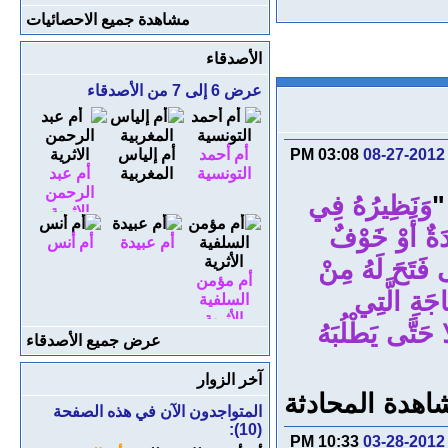
مشاهدة جميع الاحصائيات
الأصدقاء
عرض 6 إلى 7 من الأصدقاء
08-27-2012
03:08 PM
أم أحمد
أم إلياس
التونسية
المغربية
أم عبد
الرحمن
"
وَنَظِيرُهُ فِي
الاثرية
دَةٌ أَوْ خَوْفٌ
أم عبيدة
أم أنس
ى فَتَحَ لَهُ مِنْ
أم مؤمن
اجَةِ الَّتِي
السلفية
الأثرية
ا حَتَّى يَطْلُبَهُ
عرض جميع الأصدقاء
آخر الزوار
اهدة المحادثة
المتواجدون الآن في هذه الصفحة
(10):
10:33 PM
03-28-2012